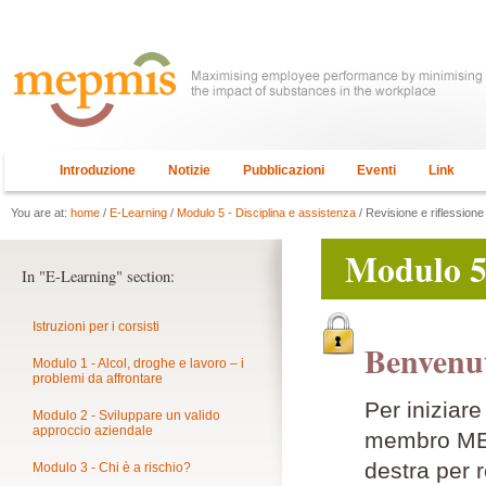
Introduzione
Notizie
Pubblicazioni
Eventi
Link
You are at:
home
/
E-Learning
/
Modulo 5 - Disciplina e assistenza
/ Revisione e riflessione
Modulo 5 
In "E-Learning" section:
Istruzioni per i corsisti
Benvenut
Modulo 1 - Alcol, droghe e lavoro – i
problemi da affrontare
Per iniziar
Modulo 2 - Sviluppare un valido
approccio aziendale
membro MEPM
destra per r
Modulo 3 - Chi è a rischio?