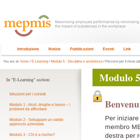
Introduzione
Notizie
Pubblicazioni
Eventi
Link
You are at:
home
/
E-Learning
/
Modulo 5 - Disciplina e assistenza
/ Percorsi per il rinvio a
Modulo 5 
In "E-Learning" section:
Istruzioni per i corsisti
Benvenut
Modulo 1 - Alcol, droghe e lavoro – i
problemi da affrontare
Per iniziar
Modulo 2 - Sviluppare un valido
approccio aziendale
membro MEPM
destra per r
Modulo 3 - Chi è a rischio?