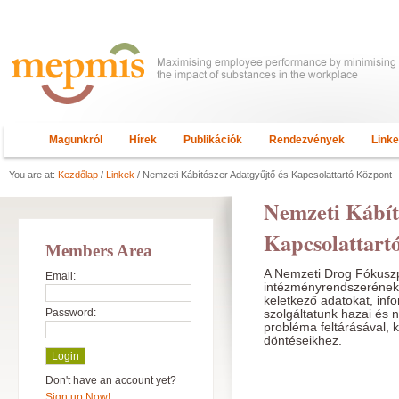
Magunkról
Hírek
Publikációk
Rendezvények
Link
You are at:
Kezdőlap
/
Linkek
/ Nemzeti Kábítószer Adatgyűjtő és Kapcsolattartó Központ
Nemzeti Kábít
Kapcsolattart
Members Area
A Nemzeti Drog Fókuszp
Email:
intézményrendszerének
keletkező adatokat, info
Password:
szolgáltatunk hazai és 
probléma feltárásával, 
döntéseikhez.
Don't have an account yet?
Sign up Now!