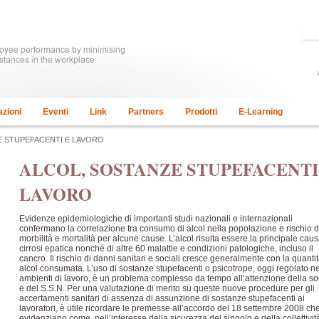
azioni
Eventi
Link
Partners
Prodotti
E-Learning
E STUPEFACENTI E LAVORO
ALCOL, SOSTANZE STUPEFACENTI
LAVORO
Evidenze epidemiologiche di importanti studi nazionali e internazionali
confermano la correlazione tra consumo di alcol nella popolazione e rischio d
morbilità e mortalità per alcune cause. L’alcol risulta essere la principale caus
cirrosi epatica nonché di altre 60 malattie e condizioni patologiche, incluso il
cancro. Il rischio di danni sanitari e sociali cresce generalmente con la quantit
alcol consumata. L’uso di sostanze stupefacenti o psicotrope, oggi regolato ne
ambienti di lavoro, è un problema complesso da tempo all’attenzione della so
e del S.S.N. Per una valutazione di merito su queste nuove procedure per gli
accertamenti sanitari di assenza di assunzione di sostanze stupefacenti ai
lavoratori, è utile ricordare le premesse all’accordo del 18 settembre 2008 ch
evidenziano come, nell’interesse della sicurezza del singolo e della collettivit