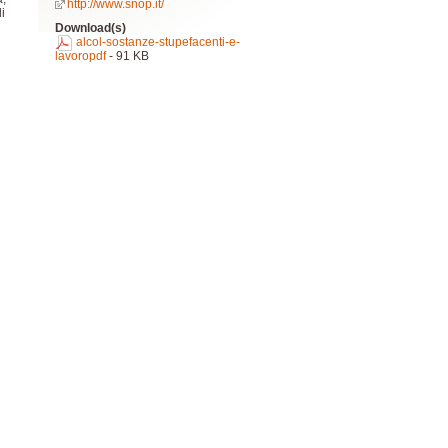
http://www.snop.it/
i
Download(s)
alcol-sostanze-stupefacenti-e-
lavoropdf
- 91 KB