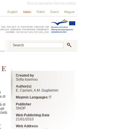
Skip to navigation
Skip to content
English
Italian
Polish
Dutch
Magyar
 E
Created by
Sofia Ioannou
Author(s)
E. Cipriani, A.M. Guglielmin
i
a di
Mepmis Languages
IT
Publisher
à di
SNOP
gli
cietà
Web Publishing Date
21/01/2010
e
Web Address
à,