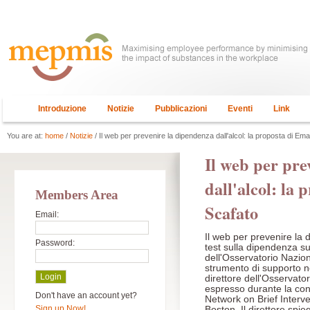
Introduzione
Notizie
Pubblicazioni
Eventi
Link
You are at:
home
/
Notizie
/ Il web per prevenire la dipendenza dall'alcol: la proposta di Em
Il web per pre
dall'alcol: la
Members Area
Scafato
Email:
Il web per prevenire la 
Password:
test sulla dipendenza su
dell'Osservatorio Nazio
strumento di supporto nel
direttore dell'Osservato
espresso durante la conf
Don't have an account yet?
Network on Brief Interve
Sign up Now!
Boston. Il direttore spi