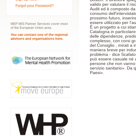
valido per valutare il ri
Forgot your Password?
Audit ed è composto da
consumo dell'intervistat
prossimo futuro, inserir
essere utilizzato per l'
MEP MIS Partner Services cover most
È un progetto a cui sti
of the European Union area.
Catalogna in particolare»
You can contact one of the regional
delle dipendenze, predis
advisors and organisations here.
complesso, con corsi grat
del Consiglio , mirati a
maniera breve per indur
problema - dice Scafato 
può essere casuale nè aff
persone che non vanno d
servizio sanitario». Da qu
Paesi».