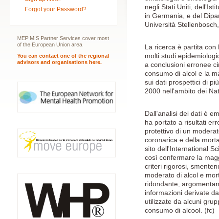
negli Stati Uniti, dell'Is
Forgot your Password?
in Germania, e del Dipar
Università Stellenbosch,
MEP MIS Partner Services cover most
of the European Union area.
La ricerca è partita con 
molti studi epidemiologi
You can contact one of the regional
advisors and organisations here.
a conclusioni erronee ci
consumo di alcol e la ma
sui dati prospettici di pi
2000 nell'ambito dei Nat
Dall'analisi dei dati è 
ha portato a risultati e
protettivo di un moderat
coronarica e della mortali
sito dell'International
così confermare la maggi
criteri rigorosi, sment
moderato di alcol e morta
ridondante, argomentano
informazioni derivate da
utilizzate da alcuni grupp
consumo di alcool. (fc)