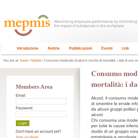
Introduzione
Notizie
Pubblicazioni
Eventi
Link
You are at:
home
/
Notizie
/ Consumo moderato di alcol e rischio di mortalità: i dati di uno s
Consumo modera
mortalità: i da
Members Area
Email:
Alcool, il consumo moder
di smentire le errate in
Password:
da alcuni gruppi politici
alcool.
Chi consuma una moderat
per tutte le cause inferi
studio di un gruppo congi
Don't have an account yet?
ematologia e oncologia 
Sign up Now!