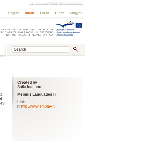
Skip to navigation
Skip to content
English
Italian
Polish
Dutch
Magyar
Created by
l
Sofia Ioannou
pi
Mepmis Languages
IT
ei
Link
evi,
http://www.amblav.it