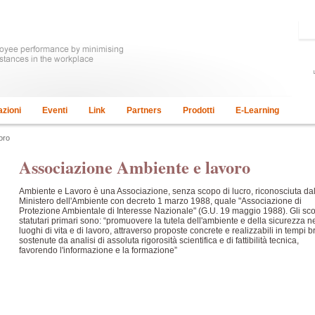
azioni
Eventi
Link
Partners
Prodotti
E-Learning
oro
Associazione Ambiente e lavoro
Ambiente e Lavoro è una Associazione, senza scopo di lucro, riconosciuta da
Ministero dell'Ambiente con decreto 1 marzo 1988, quale "Associazione di
Protezione Ambientale di Interesse Nazionale" (G.U. 19 maggio 1988). Gli sco
statutari primari sono: “promuovere la tutela dell'ambiente e della sicurezza n
luoghi di vita e di lavoro, attraverso proposte concrete e realizzabili in tempi br
sostenute da analisi di assoluta rigorosità scientifica e di fattibilità tecnica,
favorendo l'informazione e la formazione”